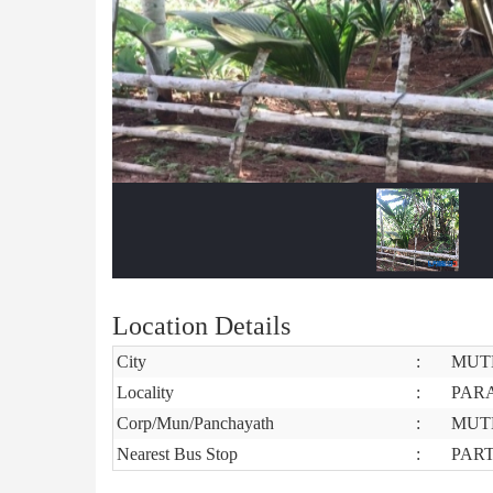
Location Details
City
:
MUT
Locality
:
PAR
Corp/Mun/Panchayath
:
MUT
Nearest Bus Stop
:
PAR