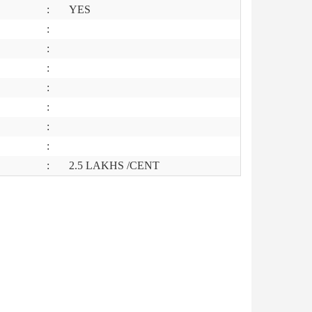
:
YES
:
:
:
:
:
:
:
:
2.5 LAKHS /CENT