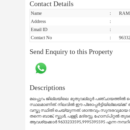
Contact Details
Name
:
RAM
Address
:
Email ID
:
Contact No
:
9633
Send Enquiry to this Property
Descriptions
മലപ്പുറം ജില്ലയിലെ മുതുവല്ലൂർ പഞ്ചായത്തിൽ പെട്ട
സ്ഥലമാണിത്. നിലവിൽ ഈ പ്രോപ്പർട്ടിയില്ലേയ്ക
വസ്തു സ്ഥിതി ചെയ്യുന്നത്. ശാന്തവും സുന്ദരവുമായ
തന്നെ ബാങ്ക്, സ്കൂൾ, പള്ളി, മദ്രസ്സ, ഹോസ്പിറ്റൽ 
ആവശ്യക്കാർ 9633233595,9995395595 എന്ന നമ്പറ