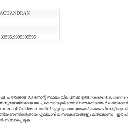
ACHANDRAN
233595,9995395595
 പരതക്കാട് 8.3 സെന്റ് സ്ഥലം വില്പനക്ക് ഉണ്ട്. Residential, co
്ക് അനുയോജ്യമായ ജലം, വൈദ്യുതി,റോഡ് സൗകര്യങ്ങൾ ലഭ്യമാണ്.ഹ
 സ്ഥലം. വീട് നിർമ്മാണത്തിന് ഏറ്റവും അനുയോജ്യമായ പ്ലോട്ട് ആണി
തുടങ്ങിയ ടൗണിന്റെതായ എല്ലാവിധ സൗകര്യങ്ങളും ലഭ്യമാണ്. ഈ പ്രോപ്പർ
ിൽ ബന്ധപ്പെടുക